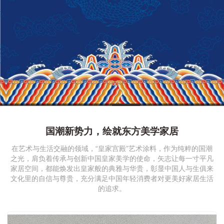
1
2
3
4
5
6
7
8
国潮新势力，绘就东方美学家居
在艺术与生活交融的领域，“皇家宫殿”艺术涂料，作为纯粹的国潮
之光，肩负着传承与创新中国皇家美学的使命，矢志让每一寸平凡
家居空间，都能焕发出皇家般的典雅与华贵，彰显中国人与生俱来
文化里的自信与尊贵，充分满足中国年轻消费者对更美好家居生活
的追求。