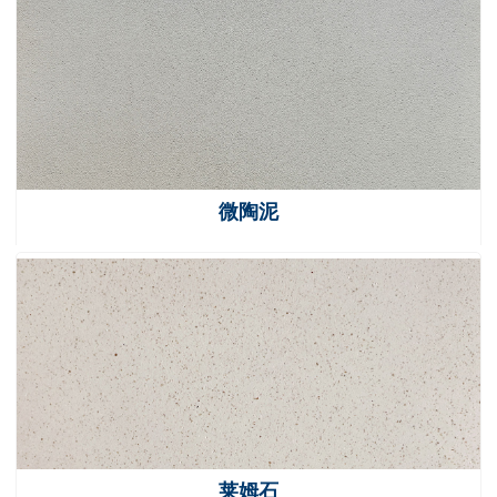
微陶泥
莱姆石